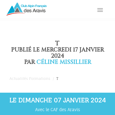
Toggle
naviga
T
PUBLIÉ LE MERCREDI 17 JANVIER
2024
PAR
CÉLINE MISSILLIER
Actualités Formations
T
LE DIMANCHE 07 JANVIER 2024
Avec le CAF des Aravis